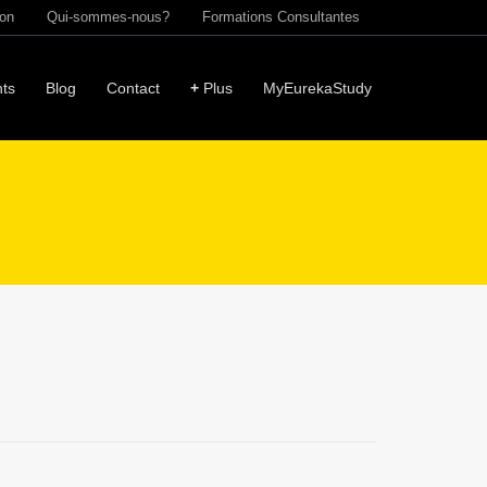
ion
Qui-sommes-nous?
Formations Consultantes
ts
Blog
Contact
+
Plus
MyEurekaStudy