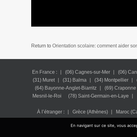
Return to
Orientation scolaire: comment aider son
En France :
(06) Cagnes-sur-Mer
(06) Ca
(31) Muret
(31) Balma
(34) Montpellier
(64) Bayonne-Anglet-Biarritz
(69) Craponne
Mesnil-le-Roi
(78) Saint-Germain-en-Laye
À l’étranger :
Grèce (Athènes)
Maroc (C
En navigant sur ce site, vous accep