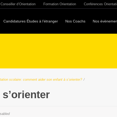
Conseiller d’Orientation
Formation Orientation
Conférences Orientat
Candidatures Études à l’étranger
Nos Coachs
Nos évènemen
tation scolaire: comment aider son enfant à s’orienter?
/
 s’orienter
sabled