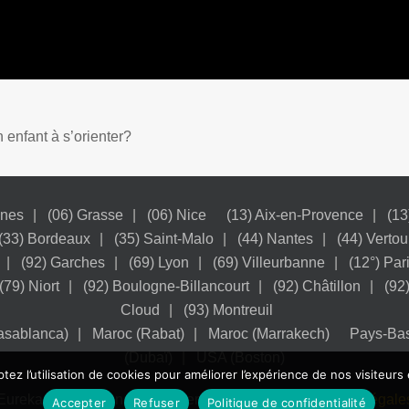
 enfant à s’orienter?
nnes
(06) Grasse
(06) Nice
(13) Aix-en-Provence
(13
(33) Bordeaux
(35) Saint-Malo
(44) Nantes
(44) Vertou
(92) Garches
(69) Lyon
(69) Villeurbanne
(12°) Par
(79) Niort
(92) Boulogne-Billancourt
(92) Châtillon
(92
Cloud
(93) Montreuil
asablanca)
Maroc (Rabat)
Maroc (Marrakech)
Pays-Ba
(Dubaï)
USA (Boston)
tez l’utilisation de cookies pour améliorer l’expérience de nos visiteurs 
Eureka Study - Conseil en orientation Scolaire.
Mentions légale
Accepter
Refuser
Politique de confidentialité