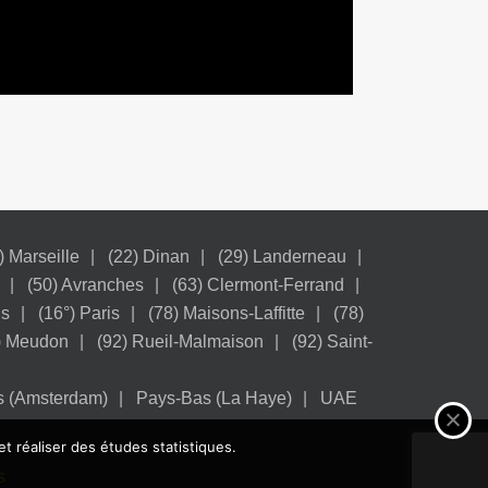
) Marseille
(22) Dinan
(29) Landerneau
(50) Avranches
(63) Clermont-Ferrand
is
(16°) Paris
(78) Maisons-Laffitte
(78)
) Meudon
(92) Rueil-Malmaison
(92) Saint-
s (Amsterdam)
Pays-Bas (La Haye)
UAE
et réaliser des études statistiques.
s