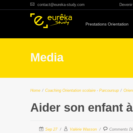
contact@eureka-study.com
Devenir 
Prestations Orientation
Media
Home
/
Coaching Orientation scolaire
-
Parcoursup
/
Orien
Aider son enfant à
Sep 27
Valérie Wasson
Comments Di