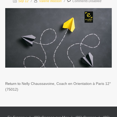
Sep 12
Valérie Wasson
Comments Disabled
Return to
Nelly Chaussavoine, Coach en Orientation à Paris 12°
(75012)