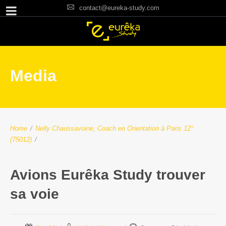
contact@eureka-study.com
Media
Home
/
Nelly Chaussavoine, Coach en Orientation à Paris 12°
(75012)
/
Avions Eurêka Study trouver
sa voie