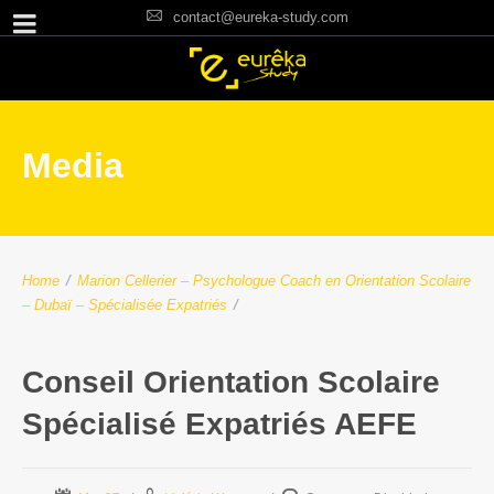
contact@eureka-study.com
Media
Home
/
Marion Cellerier – Psychologue Coach en Orientation Scolaire
– Dubaï – Spécialisée Expatriés
/
Conseil Orientation Scolaire
Spécialisé Expatriés AEFE