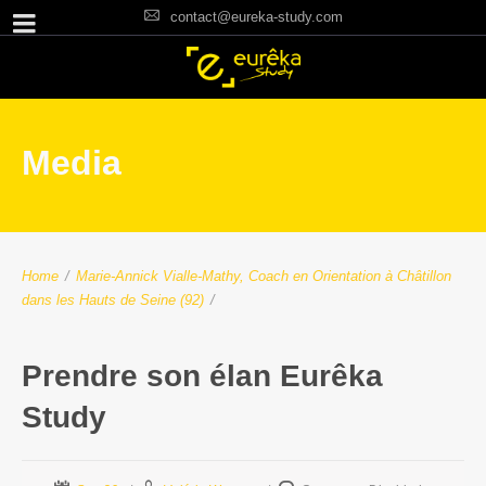
contact@eureka-study.com
Media
Home
/
Marie-Annick Vialle-Mathy, Coach en Orientation à Châtillon
dans les Hauts de Seine (92)
/
Prendre son élan Eurêka
Study