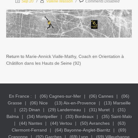
Sep 20
Valérie Wasson
Comments Disabled
Return to
Marie-Annick Vialle-Mathy, Coach en Orientation à
Châtillon dans les Hauts de Seine (92)
En France :
(06) Cagnes-sur-Mer
(06) Cannes
(06)
Grasse
(06) Nice
(13) Aix-en-Provence
(13) Marseille
(22) Dinan
(29) Landerneau
(31) Muret
(31)
Balma
(34) Montpellier
(33) Bordeaux
(35) Saint-Malo
(44) Nantes
(44) Vertou
(50) Avranches
(63)
Clermont-Ferrand
(64) Bayonne-Anglet-Biarritz
(69)
Craponne
(92) Garches
(69) Lyon
(69) Villeurbanne