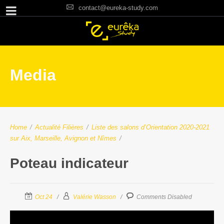
contact@eureka-study.com
Media
Home
/
Actualité Filières
/
Liste des salons d’Orientation 2020-2021
sur Aix, Marseille, Avignon et Nîmes
/
Poteau indicateur
Oct 24
Valérie Wasson
Comments Disabled