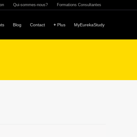
ion
Qui-sommes-nous?
Formations Consultantes
ts
Blog
Contact
+
Plus
MyEurekaStudy