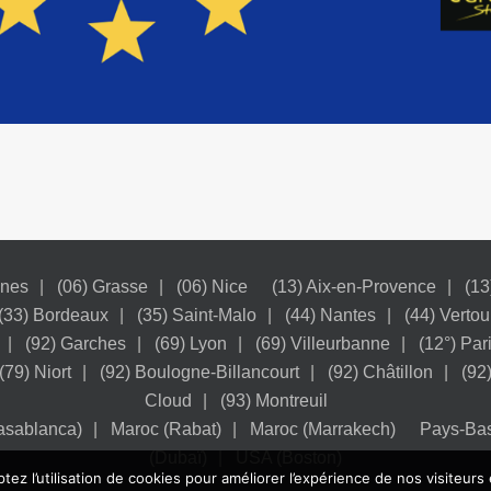
nnes
(06) Grasse
(06) Nice
(13) Aix-en-Provence
(13
(33) Bordeaux
(35) Saint-Malo
(44) Nantes
(44) Vertou
(92) Garches
(69) Lyon
(69) Villeurbanne
(12°) Par
(79) Niort
(92) Boulogne-Billancourt
(92) Châtillon
(92
Cloud
(93) Montreuil
asablanca)
Maroc (Rabat)
Maroc (Marrakech)
Pays-Ba
(Dubaï)
USA (Boston)
tez l’utilisation de cookies pour améliorer l’expérience de nos visiteurs 