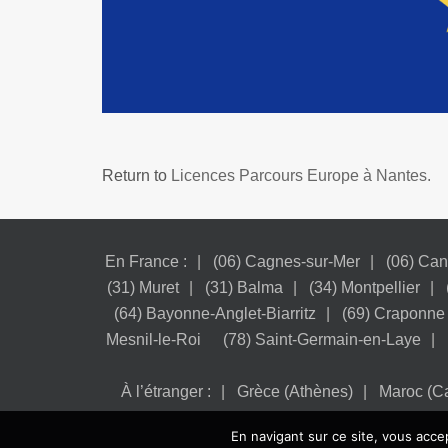
Return to
Licences Parcours Europe à Nantes.
En France :
(06) Cagnes-sur-Mer
(06) Ca
(31) Muret
(31) Balma
(34) Montpellier
(64) Bayonne-Anglet-Biarritz
(69) Craponne
Mesnil-le-Roi
(78) Saint-Germain-en-Laye
À l’étranger :
Grèce (Athènes)
Maroc (C
En navigant sur ce site, vous accep