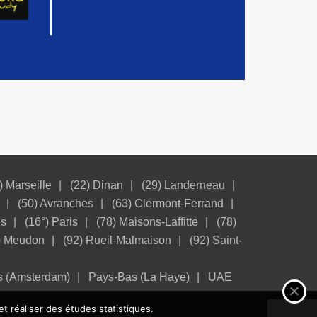
) Marseille
(22) Dinan
(29) Landerneau
(50) Avranches
(63) Clermont-Ferrand
is
(16°) Paris
(78) Maisons-Laffitte
(78)
) Meudon
(92) Rueil-Malmaison
(92) Saint-
s (Amsterdam)
Pays-Bas (La Haye)
UAE
et réaliser des études statistiques.