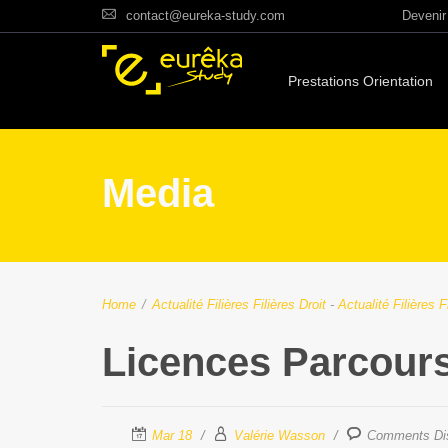
contact@eureka-study.com
Devenir 
Prestations Orientation
Media
Home
/
Actualité Filières
Filières Droit
-
Actualité Filières
F
Licences Parcours
Mar 18
Valérie Wasson
Comments Di