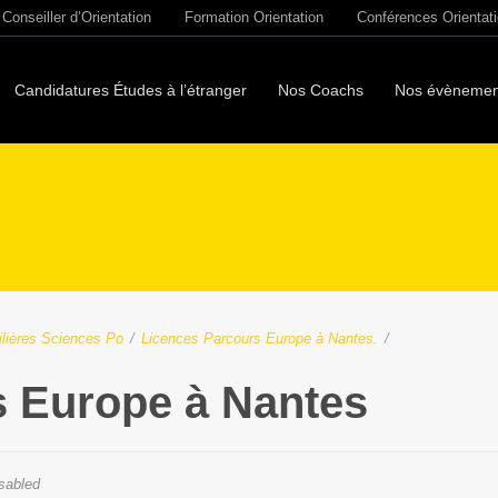
Conseiller d’Orientation
Formation Orientation
Conférences Orientat
Candidatures Études à l’étranger
Nos Coachs
Nos évènemen
ilières Sciences Po
/
Licences Parcours Europe à Nantes.
/
 Europe à Nantes
sabled