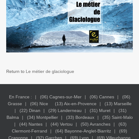
Return to
Le métier de glaciologue
En France :
(06) Cagnes-sur-Mer
(06) Cannes
(06)
Grasse
(06) Nice
(13) Aix-en-Provence
(13) Marseille
(22) Dinan
(29) Landerneau
(31) Muret
(31)
Balma
(34) Montpellier
(33) Bordeaux
(35) Saint-Malo
(44) Nantes
(44) Vertou
(50) Avranches
(63)
Clermont-Ferrand
(64) Bayonne-Anglet-Biarritz
(69)
Craponne
(92) Garches
(69) Lyon
(69) Villeurbanne