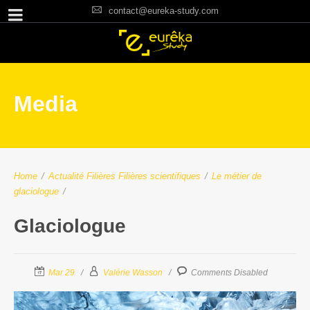
contact@eureka-study.com
Media
Home
/
Actualité Filières
Filières scientifiques
/
Le métier de
glaciologue
/
Glaciologue
Mar 29
Valérie Wasson
Comments Disabled