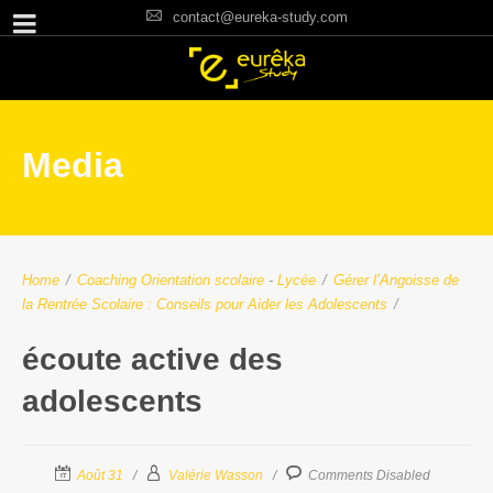
contact@eureka-study.com
Media
Home
/
Coaching Orientation scolaire
-
Lycée
/
Gérer l’Angoisse de
la Rentrée Scolaire : Conseils pour Aider les Adolescents
/
écoute active des
adolescents
Août 31
Valérie Wasson
Comments Disabled