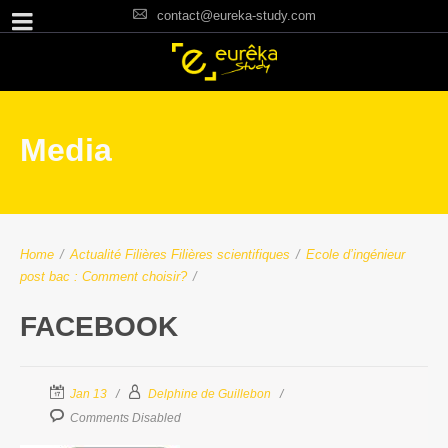
contact@eureka-study.com
Media
Home
/
Actualité Filières
Filières scientifiques
/
Ecole d’ingénieur
post bac : Comment choisir?
/
FACEBOOK
Jan 13
Delphine de Guillebon
Comments Disabled