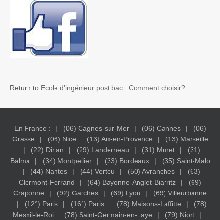
Return to
Ecole d’ingénieur post bac : Comment choisir?
En France :
(06) Cagnes-sur-Mer
(06) Cannes
(06)
Grasse
(06) Nice
(13) Aix-en-Provence
(13) Marseille
(22) Dinan
(29) Landerneau
(31) Muret
(31)
Balma
(34) Montpellier
(33) Bordeaux
(35) Saint-Malo
(44) Nantes
(44) Vertou
(50) Avranches
(63)
Clermont-Ferrand
(64) Bayonne-Anglet-Biarritz
(69)
Craponne
(92) Garches
(69) Lyon
(69) Villeurbanne
(12°) Paris
(16°) Paris
(78) Maisons-Laffitte
(78)
Mesnil-le-Roi
(78) Saint-Germain-en-Laye
(79) Niort