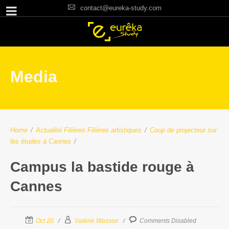
contact@eureka-study.com
Media
Home
/
Actualité Filières
Filières artistiques
/
Coup de projecteur sur
les études à Cannes
/
Campus la bastide rouge à
Cannes
Oct 20
Valérie Wasson
Comments Disabled