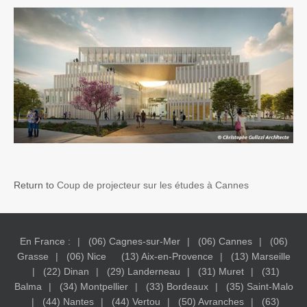
Return to
Coup de projecteur sur les études à Cannes
En France :
(06) Cagnes-sur-Mer
(06) Cannes
(06)
Grasse
(06) Nice
(13) Aix-en-Provence
(13) Marseille
(22) Dinan
(29) Landerneau
(31) Muret
(31)
Balma
(34) Montpellier
(33) Bordeaux
(35) Saint-Malo
(44) Nantes
(44) Vertou
(50) Avranches
(63)