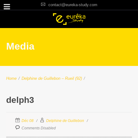
contact@eureka-study.com
Media
Home
/
Delphine de Guillebon – Rueil (92)
/
delph3
Déc 08
Delphine de Guillebon
Comments Disabled