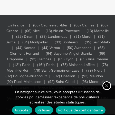
En France :
(06) Cagnes-sur-Mer
(06) Cannes
(06)
Grasse
(06) Nice
(13) Aix-en-Provence
(13) Marseille
(22) Dinan
(29) Landerneau
(31) Muret
(31)
Balma
(34) Montpellier
(33) Bordeaux
(35) Saint-Malo
(44) Nantes
(44) Vertou
(50) Avranches
(63)
Clermont-Ferrand
(64) Bayonne-Anglet-Biarritz
(69)
Craponne
(92) Garches
(69) Lyon
(69) Villeurbanne
(12°) Paris
(16°) Paris
(78) Maisons-Laffitte
(78)
Mesnil-le-Roi
(78) Saint-Germain-en-Laye
(79) Niort
(92) Boulogne-Billancourt
(92) Châtillon
(92) Meudon
(92) Rueil-Malmaison
(92) Saint-Cloud
(93) Montreuil
À l’étranger :
Grèce (Athènes)
Maroc (Casablanca)
En navigant sur ce site, vous acceptez l’utilisation de
Maroc (Rabat)
Maroc (Marrakech)
Pays-Bas
cookies pour améliorer l’expérience de nos visiteurs
(Amsterdam)
Pays-Bas (La Haye)
UAE (Dubaï)
USA
et réaliser des études statistiques.
(Boston)
Eureka Study - Conseil en orientation Scolaire.
Mentions légales
Accepter
Refuser
Politique de confidentialité