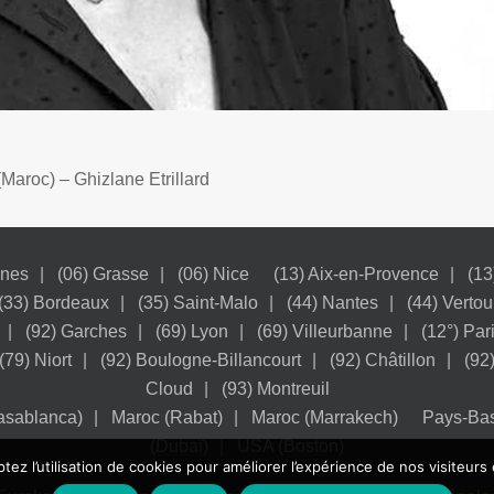
Maroc) – Ghizlane Etrillard
nnes
(06) Grasse
(06) Nice
(13) Aix-en-Provence
(13
(33) Bordeaux
(35) Saint-Malo
(44) Nantes
(44) Vertou
(92) Garches
(69) Lyon
(69) Villeurbanne
(12°) Par
(79) Niort
(92) Boulogne-Billancourt
(92) Châtillon
(92
Cloud
(93) Montreuil
asablanca)
Maroc (Rabat)
Maroc (Marrakech)
Pays-Ba
(Dubaï)
USA (Boston)
tez l’utilisation de cookies pour améliorer l’expérience de nos visiteurs 