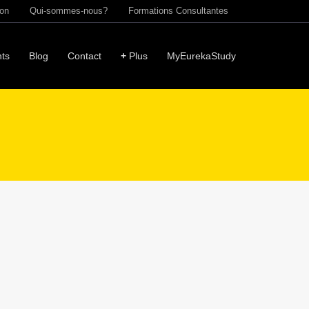
ion
Qui-sommes-nous?
Formations Consultantes
ts
Blog
Contact
+
Plus
MyEurekaStudy