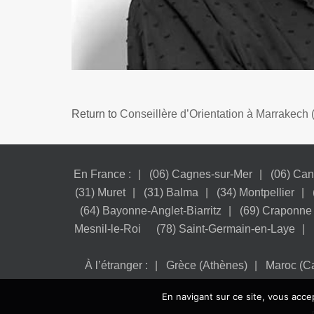
Return to
Conseillère d’Orientation à Marrakech (
En France :
(06) Cagnes-sur-Mer
(06) Ca
(31) Muret
(31) Balma
(34) Montpellier
(64) Bayonne-Anglet-Biarritz
(69) Craponne
Mesnil-le-Roi
(78) Saint-Germain-en-Laye
À l’étranger :
Grèce (Athènes)
Maroc (C
En navigant sur ce site, vous accep