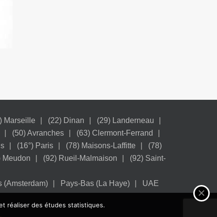
) Marseille
(22) Dinan
(29) Landerneau
(50) Avranches
(63) Clermont-Ferrand
is
(16°) Paris
(78) Maisons-Laffitte
(78)
) Meudon
(92) Rueil-Malmaison
(92) Saint-
s (Amsterdam)
Pays-Bas (La Haye)
UAE
et réaliser des études statistiques.