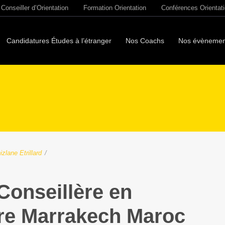
Conseiller d’Orientation
Formation Orientation
Conférences Orientat
Candidatures Études à l’étranger
Nos Coachs
Nos évènemen
zlane Etrillard
/
Conseillère en
ire Marrakech Maroc