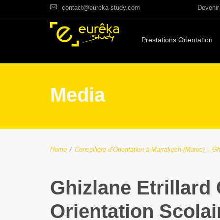
contact@eureka-study.com
Devenir 
Prestations Orientation
Media
Home
/
Conseillère d’Orientation à Marrakech (Maroc) – Ghi
Ghizlane Etrillard 
Orientation Scola