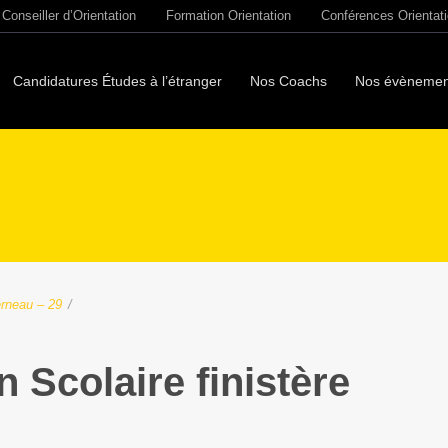
Conseiller d’Orientation
Formation Orientation
Conférences Orientat
Candidatures Études à l’étranger
Nos Coachs
Nos évènemen
erneau – 29
/
 Scolaire finistère