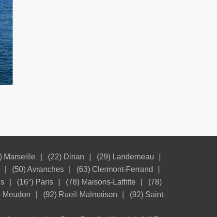
) Marseille
(22) Dinan
(29) Landerneau
(50) Avranches
(63) Clermont-Ferrand
is
(16°) Paris
(78) Maisons-Laffitte
(78)
) Meudon
(92) Rueil-Malmaison
(92) Saint-