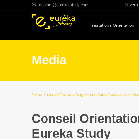
contact@eureka-study.com
Devenir 
Prestations Orientation
Media
Home
/
Conseil et Coaching en orientation scolaire à Land
Conseil Orientation
Eureka Study