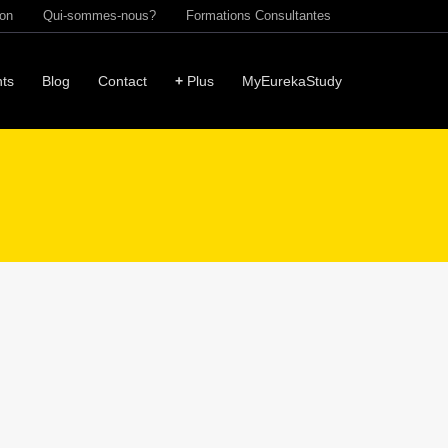
ion
Qui-sommes-nous?
Formations Consultantes
ts
Blog
Contact
+
Plus
MyEurekaStudy