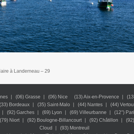
laire à Landerneau – 29
nnes
(06) Grasse
(06) Nice
(13) Aix-en-Provence
(13
(33) Bordeaux
(35) Saint-Malo
(44) Nantes
(44) Vertou
(92) Garches
(69) Lyon
(69) Villeurbanne
(12°) Par
(79) Niort
(92) Boulogne-Billancourt
(92) Châtillon
(92
Cloud
(93) Montreuil