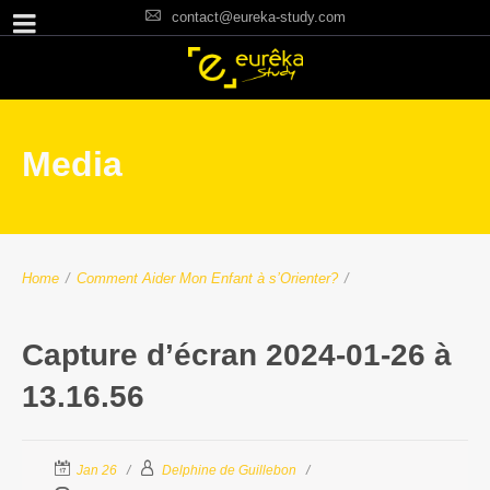
contact@eureka-study.com
Media
Home
/
Comment Aider Mon Enfant à s’Orienter?
/
Capture d’écran 2024-01-26 à
13.16.56
Jan 26
Delphine de Guillebon