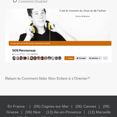
Comments Disabled
Return to
Comment Aider Mon Enfant à s’Orienter?
En France :
(06) Cagnes-sur-Mer
(06) Cannes
(06)
Grasse
(06) Nice
(13) Aix-en-Provence
(13) Marseille