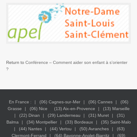
Return to
Conférence – Comment aider son enfant à s’orienter
?
En France :
(06) Cagnes-sur-Mer
(06) Cannes
(06)
Grasse
(06) Nice
(13) Aix-en-Provence
(13) Marseille
(22) Dinan
(29) Landerneau
(31) Muret
(31)
Balma
(34) Montpellier
(33) Bordeaux
(35) Saint-Malo
(44) Nantes
(44) Vertou
(50) Avranches
(63)
Clermont-Ferrand
(64) Bayonne-Anglet-Biarritz
(69)