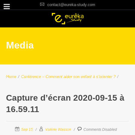
contact@eureka-study.com
Media
Home
/
Conférence – Comment aider son enfant à s’orienter ?
/
Capture d’écran 2020-09-15 à
16.59.11
Sep 15
Valérie Wasson
Comments Disabled