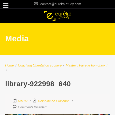
contact@eureka-study.com
Media
Home
/
Coaching Orientation scolaire
/
Master : Faire le bon choix !
/
library-922998_640
Mai 02
Delphine de Guillebon
Comments Disabled