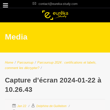
contact@eureka-study.com
Media
Home
/
Parcoursup
/
Parcoursup 2024 : certifications et labels,
comment les décrypter?
/
Capture d’écran 2024-01-22 à
10.26.43
Jan 22
Delphine de Guillebon