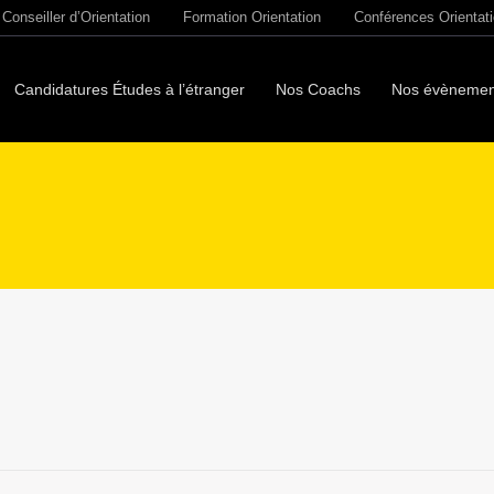
Conseiller d’Orientation
Formation Orientation
Conférences Orientat
Candidatures Études à l’étranger
Nos Coachs
Nos évènemen