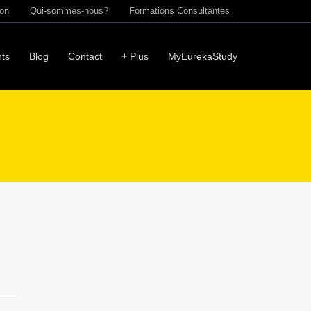
ion
Qui-sommes-nous?
Formations Consultantes
ts
Blog
Contact
+
Plus
MyEurekaStudy