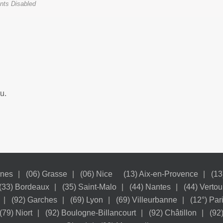
ts Disabled
u.
nnes
(06) Grasse
(06) Nice
(13) Aix-en-Provence
(13
(33) Bordeaux
(35) Saint-Malo
(44) Nantes
(44) Vertou
(92) Garches
(69) Lyon
(69) Villeurbanne
(12°) Par
(79) Niort
(92) Boulogne-Billancourt
(92) Châtillon
(92