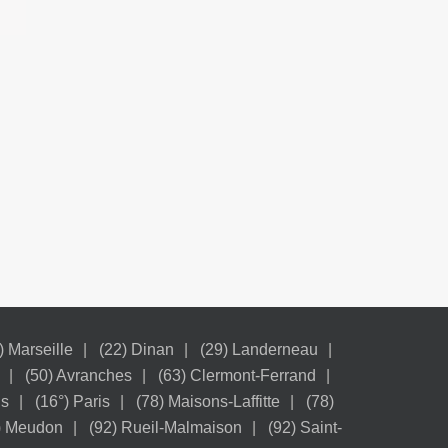
) Marseille
(22) Dinan
(29) Landerneau
(50) Avranches
(63) Clermont-Ferrand
is
(16°) Paris
(78) Maisons-Laffitte
(78)
) Meudon
(92) Rueil-Malmaison
(92) Saint-