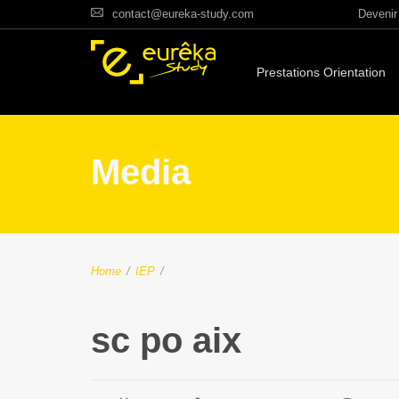
contact@eureka-study.com
Devenir 
Prestations Orientation
Media
Home
/
IEP
/
sc po aix