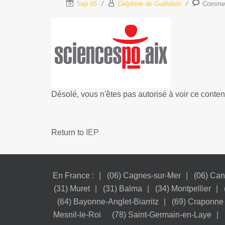
Sep 05
Delphine de Guillebon
Commen
Désolé, vous n'êtes pas autorisé à voir ce conten
Return to
IEP
En France :
(06) Cagnes-sur-Mer
(06) Ca
(31) Muret
(31) Balma
(34) Montpellier
(64) Bayonne-Anglet-Biarritz
(69) Craponne
Mesnil-le-Roi
(78) Saint-Germain-en-Laye