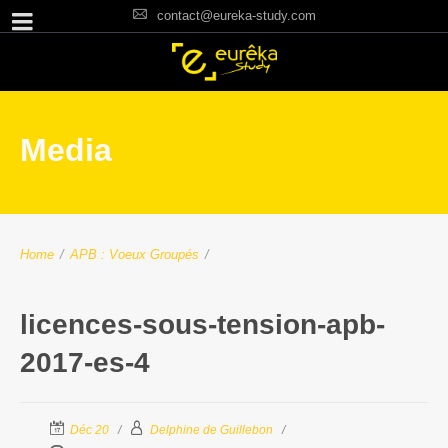
contact@eureka-study.com
Media
Home
/
APB : Voeux Groupés
/
licences-sous-tension-apb-
2017-es-4
Déc 20
Delphine de Guillebon