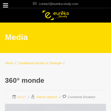
contact@eureka-study.com
Media
Home
/
Candidature études à l’étranger
/
360° monde
Oct 27
Valérie Wasson
Comments Disabled