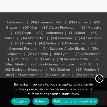
En France :
(06) Cagnes-sur-Mer
(06) Cannes
(06)
Grasse
(06) Nice
(13) Aix-en-Provence
(13) Marseille
(22) Dinan
(29) Landerneau
(31) Muret
(31)
Balma
(34) Montpellier
(33) Bordeaux
(35) Saint-Malo
(44) Nantes
(44) Vertou
(50) Avranches
(63)
Clermont-Ferrand
(64) Bayonne-Anglet-Biarritz
(69)
Craponne
(92) Garches
(69) Lyon
(69) Villeurbanne
(12°) Paris
(16°) Paris
(78) Maisons-Laffitte
(78)
Mesnil-le-Roi
(78) Saint-Germain-en-Laye
(79) Niort
(92) Boulogne-Billancourt
(92) Châtillon
(92) Meudon
(92) Rueil-Malmaison
(92) Saint-Cloud
(93) Montreuil
À l’étranger :
Grèce (Athènes)
Maroc (Casablanca)
En navigant sur ce site, vous acceptez l’utilisation de
Maroc (Rabat)
Maroc (Marrakech)
Pays-Bas
cookies pour améliorer l’expérience de nos visiteurs
(Amsterdam)
Pays-Bas (La Haye)
UAE (Dubaï)
USA
et réaliser des études statistiques.
(Boston)
Eureka Study - Conseil en orientation Scolaire.
Mentions légales
Accepter
Refuser
Politique de confidentialité