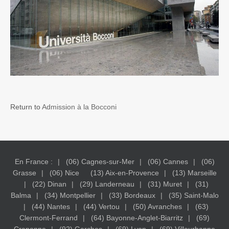
Return to
Admission à la Bocconi
En France :
(06) Cagnes-sur-Mer
(06) Cannes
(06)
Grasse
(06) Nice
(13) Aix-en-Provence
(13) Marseille
(22) Dinan
(29) Landerneau
(31) Muret
(31)
Balma
(34) Montpellier
(33) Bordeaux
(35) Saint-Malo
(44) Nantes
(44) Vertou
(50) Avranches
(63)
Clermont-Ferrand
(64) Bayonne-Anglet-Biarritz
(69)
Craponne
(92) Garches
(69) Lyon
(69) Villeurbanne