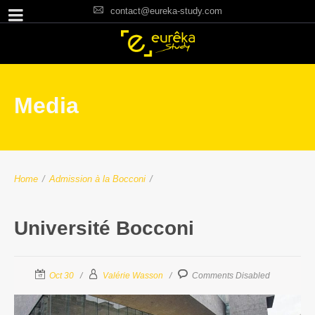
contact@eureka-study.com
Media
Home
/
Admission à la Bocconi
/
Université Bocconi
Oct 30
Valérie Wasson
Comments Disabled