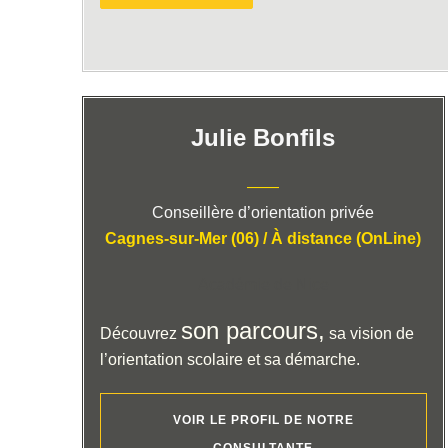
Julie Bonfils
——
Conseillère d’orientation privée
Cagnes-sur-Mer (06) / À distance (OnLine)
Académie de Nice
son parcours,
Découvrez
sa vision de
l’orientation scolaire et sa démarche.
VOIR LE PROFIL DE NOTRE