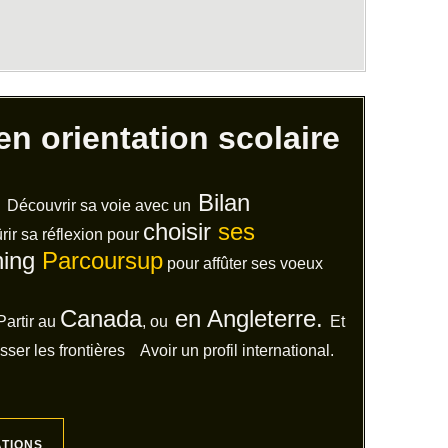
n orientation scolaire
Bilan
Découvrir sa voie avec un
choisir
ses
sa réflexion pour
hing
Parcoursup
pour affûter ses voeux
Canada
en Angleterre.
Partir au
, ou
Et
r les frontières Avoir un profil international.
ATIONS