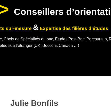
>
Conseillers d’orientat
&
s sur-mesure
Expertise des filières d’études
 Choix de Spécialités du bac, Études Post-Bac, Parcoursup, Ré
 études à l’étranger (UK, Bocconi, Canada …)
Julie Bonfils