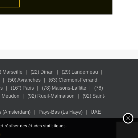
) Marseille
(22) Dinan
(29) Landerneau
(50) Avranches
(63) Clermont-Ferrand
is
(16°) Paris
(78) Maisons-Laffitte
(78)
) Meudon
(92) Rueil-Malmaison
(92) Saint-
s (Amsterdam)
Pays-Bas (La Haye)
UAE
et réaliser des études statistiques.
s