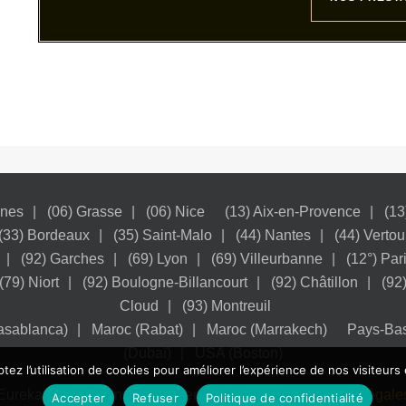
nnes
(06) Grasse
(06) Nice
(13) Aix-en-Provence
(13
(33) Bordeaux
(35) Saint-Malo
(44) Nantes
(44) Vertou
(92) Garches
(69) Lyon
(69) Villeurbanne
(12°) Par
(79) Niort
(92) Boulogne-Billancourt
(92) Châtillon
(92
Cloud
(93) Montreuil
asablanca)
Maroc (Rabat)
Maroc (Marrakech)
Pays-Ba
(Dubaï)
USA (Boston)
tez l’utilisation de cookies pour améliorer l’expérience de nos visiteurs 
Eureka Study - Conseil en orientation Scolaire.
Mentions légale
Accepter
Refuser
Politique de confidentialité