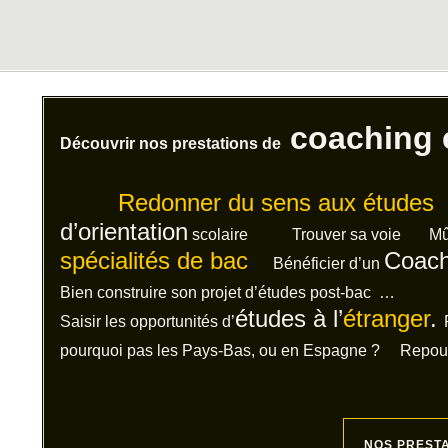
coaching e
Découvrir nos prestations de
Redonner du sens aux études
d’orientation
scolaire Trouver sa voie Mûrir 
spécialités de bac
Coac
Bénéficier d’un
Bien construire son projet d’études post-bac …
études à l’
étranger
.
Saisir les opportunités d’
pourquoi pas les Pays-Bas, ou en Espagne ? Repousse
NOS PREST