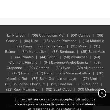
En France :
(06) Cagnes-sur-Mer
(06) Cannes
(06)
Grasse
(06) Nice
(13) Aix-en-Provence
(13) Marseille
(22) Dinan
(29) Landerneau
(31) Muret
(31)
Balma
(34) Montpellier
(33) Bordeaux
(35) Saint-Malo
(44) Nantes
(44) Vertou
(50) Avranches
(63)
Clermont-Ferrand
(64) Bayonne-Anglet-Biarritz
(69)
Craponne
(92) Garches
(69) Lyon
(69) Villeurbanne
(12°) Paris
(16°) Paris
(78) Maisons-Laffitte
(78)
Mesnil-le-Roi
(78) Saint-Germain-en-Laye
(79) Niort
(92) Boulogne-Billancourt
(92) Châtillon
(92) Meudon
(92) Rueil-Malmaison
(92) Saint-Cloud
(93) Montreuil
À l’étranger :
Grèce (Athènes)
Maroc (Casablanca)
En navigant sur ce site, vous acceptez l’utilisation de
Maroc (Rabat)
Maroc (Marrakech)
Pays-Bas
cookies pour améliorer l’expérience de nos visiteurs
(Amsterdam)
Pays-Bas (La Haye)
UAE (Dubaï)
USA
et réaliser des études statistiques.