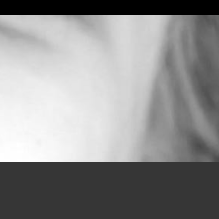
t d’aborder les différentes phases de Parcoursup avec
ai été prise à ESPOL en affaires européennes !! Inté
 lorsque j’ai appris mon admission. Et c’est en gra
mpagnée dans mes choix d’orientation et d’avoir tou
personnalité et mes compétences. Je suis comblée. 
aisir que je vous tiendrai au courant de mon parcour
 votre bienveillance »