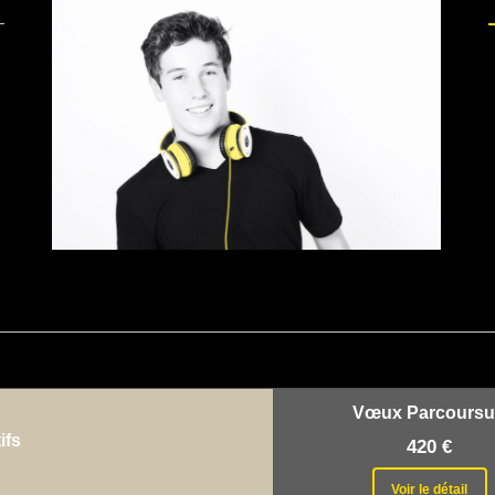
Vœux Parcours
ifs
420 €
Voir le détail