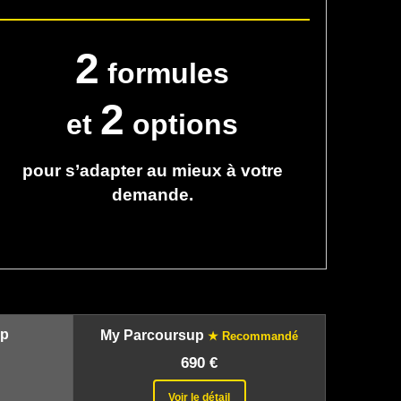
2
formules
2
et
options
pour s’adapter au mieux à votre
demande.
up
My Parcoursup
★
Recommandé
690 €
Voir le détail