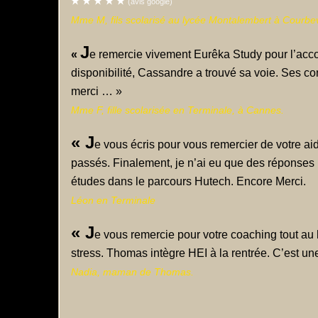
(avis google)
Mme M, fils scolarisé au lycée Montalembert à Courbe
J
«
e remercie vivement Eurêka Study pour l’acc
disponibilité, Cassandre a trouvé sa voie. Ses co
merci … »
Mme F, fille scolarisée en Terminale, à Cannes.
« J
e vous écris pour vous remercier de votre ai
passés. Finalement, je n’ai eu que des réponses p
études dans le parcours Hutech. Encore Merci.
Léon en Terminale
« J
e vous remercie pour votre coaching tout au 
stress. Thomas intègre HEI à la rentrée. C’est une 
Nadia, maman de Thomas.
L
«
a coach est disponible, réactive