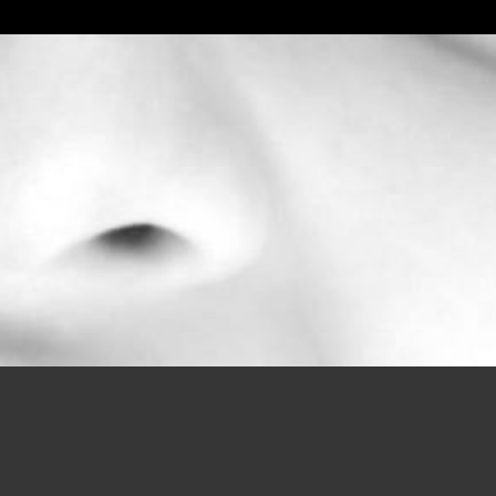
suivi sérieux et efficace qui perme
Enzo – Lycéen en Terminale – La Martinique
J
»
e vous annonce avec joie que j’
premier choix et un immense bonheur
remercie infiniment de m’avoir acco
vœux soient en adéquation avec ma 
l’année prochaine, et c’est avec pl
merci pour votre accompagnement et
Inès – Rueil-Malmaison (92)
( . . . )
Contactez-nous