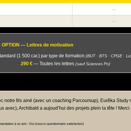
—
—
OPTION — Lettres de motivation
|
méthodologie & relecture
tandard (1 500 car.) par type de formation
(BUT · BTS · CPGE · Li
290 €
— Toutes les lettres
(sauf Sciences Po)
c notre fils ainé (avec un coaching Parcoursup), Eurêka Stud
us avec), Archibald a aujoud’hui des projets plein la tête ! Merc
mandation à un ami : Oui (source questionnaire satisfaction)