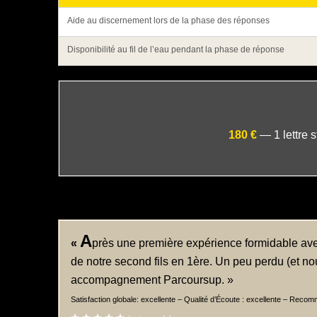
Aide au discernement lors de la phase des réponses
Disponibilité au fil de l’eau pendant la phase de réponse
180 €
— 1 lettre s
A
«
près une première expérience formidable ave
de notre second fils en 1ère. Un peu perdu (et no
accompagnement Parcoursup. »
Satisfaction globale: excellente – Qualité d’Écoute : excellente – Recom