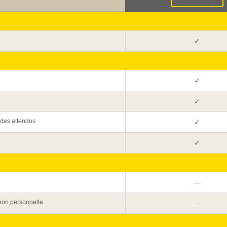
✓
✓
✓
 des attendus
✓
✓
—
ion personnelle
—