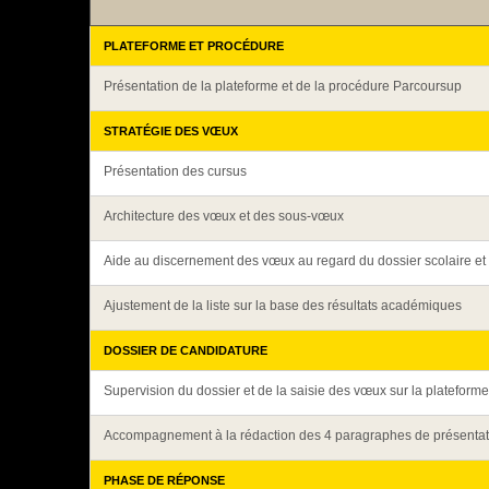
PLATEFORME ET PROCÉDURE
Présentation de la plateforme et de la procédure Parcoursup
STRATÉGIE DES VŒUX
Présentation des cursus
Architecture des vœux et des sous-vœux
Aide au discernement des vœux au regard du dossier scolaire et
Ajustement de la liste sur la base des résultats académiques
DOSSIER DE CANDIDATURE
Supervision du dossier et de la saisie des vœux sur la plateforme
Accompagnement à la rédaction des 4 paragraphes de présentat
PHASE DE RÉPONSE