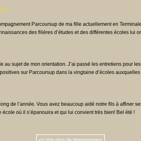
voie.
ompagnement Parcoursup de ma fille actuellement en Terminale.
nnaissances des filières d’études et des différentes écoles lui 
de au sujet de mon orientation. J’ai passé les entretiens pour l
ositives sur Parcoursup dans la vingtaine d’écoles auxquelles j
long de l’année. Vous avez beaucoup aidé notre fils à affiner 
école où il s’épanouira et qui lui convient très bien! Bel été !
 et à l’écoute. Le bien être et la réussite de l’élève
Voir plus de témoignages