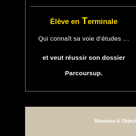
T
Élève
en
erminale
Qui connaît sa voie d’études …
et veut réussir son dossier
Parcoursup
.
Missions & Object