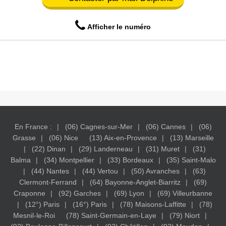
Afficher le numéro
En France :
(06) Cagnes-sur-Mer
(06) Cannes
(06)
Grasse
(06) Nice
(13) Aix-en-Provence
(13) Marseille
(22) Dinan
(29) Landerneau
(31) Muret
(31)
Balma
(34) Montpellier
(33) Bordeaux
(35) Saint-Malo
(44) Nantes
(44) Vertou
(50) Avranches
(63)
Clermont-Ferrand
(64) Bayonne-Anglet-Biarritz
(69)
Craponne
(92) Garches
(69) Lyon
(69) Villeurbanne
(12°) Paris
(16°) Paris
(78) Maisons-Laffitte
(78)
Mesnil-le-Roi
(78) Saint-Germain-en-Laye
(79) Niort