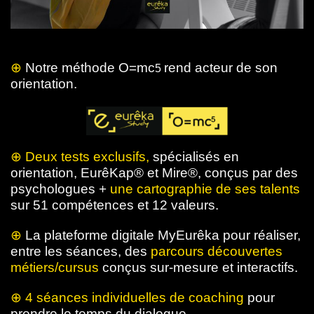
⊕
Notre méthode O=mc
rend acteur de son
5
orientation.
⊕ Deux tests exclusifs,
spécialisés en
orientation, EurêKap® et Mire®, conçus par des
psychologues +
une cartographie de ses talents
sur 51 compétences et 12 valeurs.
⊕
La plateforme digitale MyEurêka pour réaliser,
entre les séances, des
parcours découvertes
métiers/cursus
conçus sur-mesure et interactifs.
⊕ 4 séances individuelles de coaching
pour
prendre le temps du dialogue.