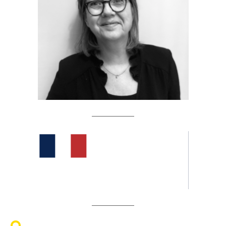
——————
——————