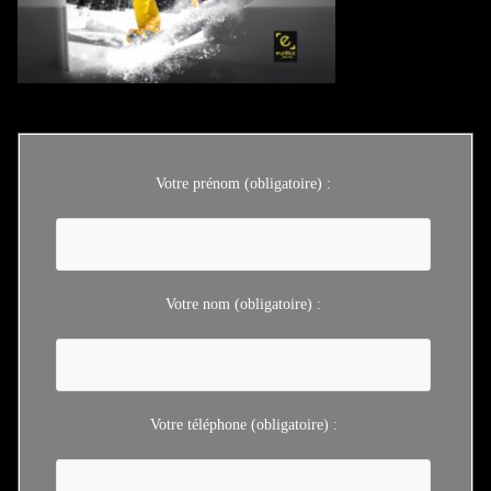
écoute attentive et un travail de recherche approfondi de la part
de la coach Eurêka Study, le parcours post-bac de mon fils s’est
éclairci et grandement clarifié, avec de nouvelles voies possibles
et une motivation retrouvée. Un grand merci à la coach que nous
recommandons sans hésiter !
Muriel Mauger – Bilan d’Orientation pour Terminale – Craponne,
Lyon Ouest (69)
Votre prénom (obligatoire) :
Une conseillère d’orientation hors- pair. Très à l’écoute, elle a su
redonner confiance à mes enfants en soulignant leurs points
forts. Très à la page de toutes les formations existantes, elle a su
les conseiller judicieusement. Je recommande vivement Eurêka
Votre nom (obligatoire) :
Study qui permet un accompagnement de qualité dans le dédale
des formations post-3eme ou post-bac.
Maroussia Gallienne – Nantes (44)
Mon fils a eu besoin d’un soutien pour ses choix d’orientation en
Votre téléphone (obligatoire) :
année de première. La consultante lui a permis de comprendre
qui il était, et de le responsabiliser sur ses choix. Cela a joué très
positivement sur sa maturité et ses résultats au lycée. Je