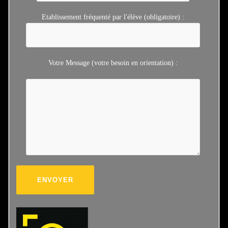
jamais cru que cela soit possible !! Merci !
Émilie Raynaud – Montpellier (34)
Etablissement fréquenté par l'élève (obligatoire) :
Je recommande vivement. La coach a été très à l’écoute et nous
a accompagnés avec professionnalisme et bienveillance.
Coralie Dourlens – Bordeaux (33)
Votre Message (votre besoin en orientation) :
Très bon contact avec la conseillère. Bonne écoute de la
problématique de notre enfant.Bilan Eurêka très structuré qui
appréhende la personnalité, les envies, la scolarité de l’enfant. A
recommander pour toutes orientations post bac.
Anne Henry – Pedoussaut – Bilan d’Orientation Scolaire –
Montreuil (93)
Nous sommes très satisfait du bilan d’orientation scolaire de
Terminal pour notre fille. Les différents bilans lui ont permis de
mieux se connaitre. Les entretiens avec la consultante ont ouvert
son champ de métiers afin de choisir une/des orientation(s)
adaptée(s). Nous avons beaucoup apprécié ce suivi qui, en tant
que parent, nous a rassuré. Merci!
Mme Catmat Jeanneau – Niort (79)