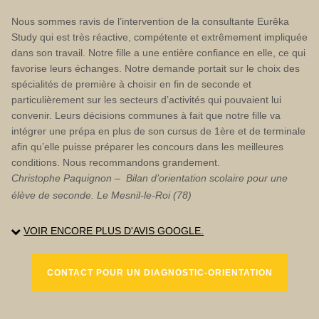
Nous sommes ravis de l’intervention de la consultante Eurêka
Study qui est très réactive, compétente et extrêmement impliquée
dans son travail. Notre fille a une entière confiance en elle, ce qui
favorise leurs échanges. Notre demande portait sur le choix des
spécialités de première à choisir en fin de seconde et
particulièrement sur les secteurs d’activités qui pouvaient lui
convenir. Leurs décisions communes à fait que notre fille va
intégrer une prépa en plus de son cursus de 1ère et de terminale
afin qu’elle puisse préparer les concours dans les meilleures
conditions. Nous recommandons grandement.
Christophe Paquignon – Bilan d’orientation scolaire pour une
élève de seconde. Le Mesnil-le-Roi (78)
Très bon contact avec la consultante Eurêka Study. Bonne écoute
VOIR ENCORE PLUS D'AVIS GOOGLE.
de la problématique de notre enfant.
Bilan Eurêka très structuré qui appréhende la personnalité, les
envies, la scolarité de l’enfant. A recommander pour toutes
CONTACT POUR UN DIAGNOSTIC-ORIENTATION
orientations post bac.
Anne Henry-Pedoussaut – Villeparisis (77)