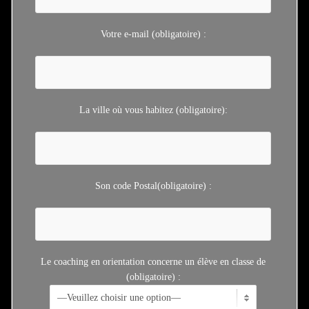
recommande vivement cette méthode et également la personne,
très professionnelle et avertie sur les orientations, très
Votre e-mail (obligatoire) :
bienveillante, très à l’écoute, mais aussi motivante pour aller
chercher le meilleur pour chacun.
Pour moi, cela a été par ailleurs un moyen efficace de rassurer,
motiver et responsabiliser mon fils adolescent en évitant le conflit
direct avec le parent. Donc un bilan très positif sur l’orientation et
La ville où vous habitez (obligatoire):
même sur notre relation ! Je trouve que commencer en première
a été aussi très positif.
Je recommande avec enthousiasme !
Pascale Chevalier – Aix-en-Provence (13)
Son code Postal(obligatoire) :
Nous remercions la coach pour son accompagnement son aide
précieuse à notre fils Quentin. Grâce à elle il a trouvé sa voix,
découvert ses forces, ses faiblesses à l’aide tests de séances de
coaching, ils ont construit une liste de métiers ensemble, a suivi
ses conseils, sélectionné ses vœux sur Parcoursup grâce aux
Le coaching en orientation concerne un élève en classe de
recos de la consultante. Malgré une année de terminale
(obligatoire) :
compliquée il a eu son bac et a été pris à son voeux parcoursup
préféré, il a intégré Montpellier Business School, nous n’aurions