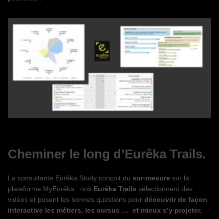
Cheminer le long d’Eurêka Trails.
La consultante Eurêka Study conçoit du
sur-mesure
sur la
plateforme MyEurêka : nos
Eurêka Trails
sélectionnent des
vidéos et posent les bonnes questions pour
découvrir de façon
interactive les métiers, les cursus … et mieux s’y projeter.