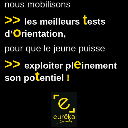
nous mobilisons
>>
t
les meilleurs
ests
o
d’
rientation,
pour que le jeune puisse
>>
e
exploiter pl
inement
t
son po
entiel
!